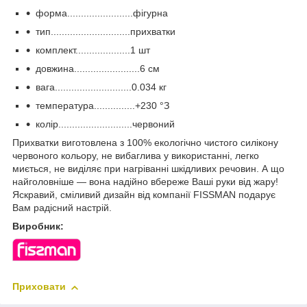
форма........................фігурна
тип.............................прихватки
комплект....................1 шт
довжина........................6 см
вага............................0.034 кг
температура...............+230 °З
колір...........................червоний
Прихватки виготовлена з 100% екологічно чистого силікону
червоного кольору, не вибаглива у використанні, легко
миється, не виділяє при нагріванні шкідливих речовин. А що
найголовніше — вона надійно вбереже Ваші руки від жару!
Яскравий, сміливий дизайн від компанії FISSMAN подарує
Вам радісний настрій.
Виробник:
Приховати