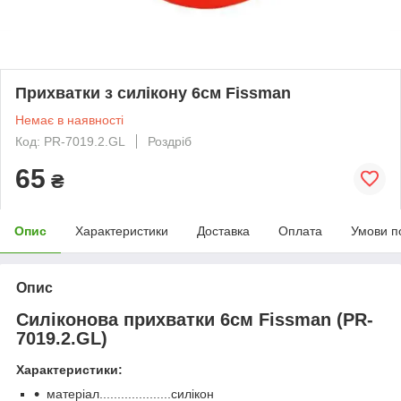
Прихватки з силікону 6см Fissman
Немає в наявності
Код: PR-7019.2.GL
Роздріб
65
₴
Опис
Характеристики
Доставка
Оплата
Умови п
Опис
Силіконова прихватки 6см Fissman (PR-
7019.2.GL)
Характеристики:
матеріал....................силікон