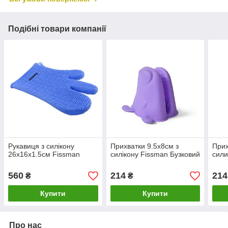
Подібні товари компанії
Рукавиця з силікону
Прихватки 9.5х8см з
Прих
26х16х1.5см Fissman
силікону Fissman Бузковий
сили
560
214
214
₴
₴
Купити
Купити
Про нас