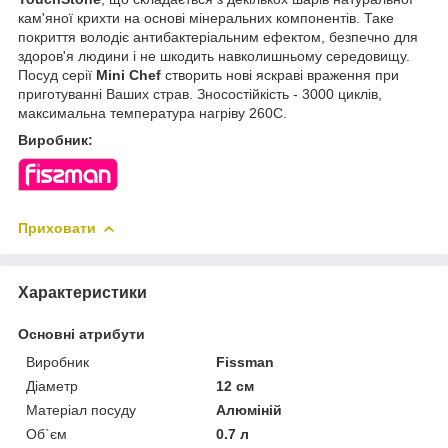
кам'яної крихти на основі мінеральних компонентів. Таке
покриття володіє антибактеріальним ефектом, безпечно для
здоров'я людини і не шкодить навколишньому середовищу.
Посуд серії
Mini Chef
створить нові яскраві враження при
приготуванні Ваших страв. Зносостійкість - 3000 циклів,
максимальна температура нагріву 260С.
Виробник:
Приховати
Характеристики
Основні атрибути
Виробник
Fissman
Діаметр
12 см
Матеріал посуду
Алюміній
Об`єм
0.7 л