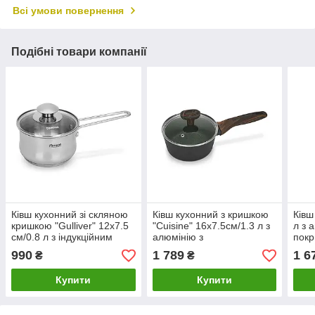
Всі умови повернення
Подібні товари компанії
Ківш кухонний зі скляною
Ківш кухонний з кришкою
Ківш
кришкою "Gulliver" 12х7.5
"Сuisine" 16х7.5см/1.3 л з
л з 
см/0.8 л з індукційним
алюмінію з
покр
дном із неіржавкої сталі
антипригарним покриттям
скля
990
1 789
1 6
₴
₴
Fissman
TiPro Fissman
Купити
Купити