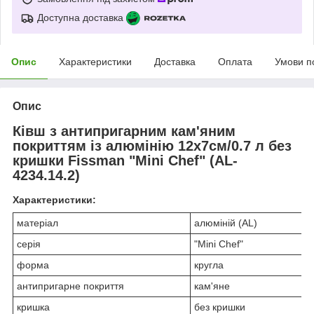
Доступна доставка
Опис
Характеристики
Доставка
Оплата
Умови п
Опис
Ківш з антипригарним кам'яним
покриттям із алюмінію
12х7см/0.7 л без
кришки Fissman "Mini Chef"
(AL-
4234.14.2)
Характеристики:
матеріал
алюміній (AL)
серія
"Mini Chef"
форма
кругла
антипригарне покриття
кам'яне
кришка
без кришки