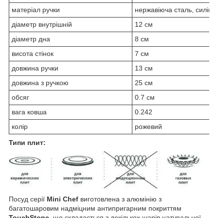
матеріал ручки
нержавіюча сталь, силіко
діаметр внутрішній
12 см
діаметр дна
8 см
висота стінок
7 см
довжина ручки
13 см
довжина з ручкою
25 см
обсяг
0.7 см
вага ковша
0.242
колір
рожевий
Типи плит:
Посуд серії
Mini Chef
виготовлена з алюмінію з
багатошаровим надміцним антипригарним покриттям
TouchStone
, що складається з декількох шарів натуральної