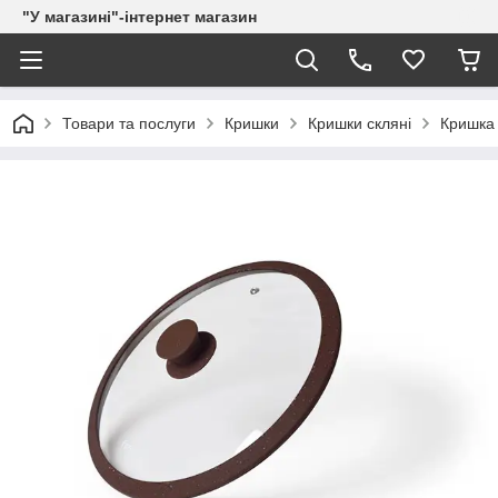
"У магазині"-інтернет магазин
Товари та послуги
Кришки
Кришки скляні
Кришка 