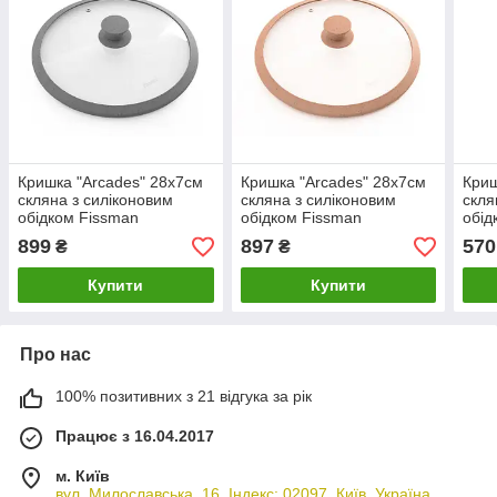
Кришка "Arcades" 28х7см
Кришка "Arcades" 28х7см
Криш
скляна з силіконовим
скляна з силіконовим
скля
обідком Fissman
обідком Fissman
обід
899
897
570
₴
₴
Купити
Купити
Про нас
100% позитивних з 21 відгука за рік
Працює з 16.04.2017
м. Київ
вул. Милославська, 16, Індекс: 02097, Київ, Україна