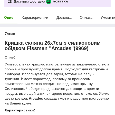
Доступна доставка
Опис
Характеристики
Доставка
Оплата
Умови п
Опис
Кришка скляна 26х7см з силіконовим
обідком Fissman "Arcades"(9969)
Опис:
Универсальная крышка, изготовленная из закаленного стекла,
прочна и прослужит долгое время. Подходит для кастрюль и
сковород. Используется для варки, готовки на пару и
тушения. Имеет пароотвод, поэтому за процессом
приготовления можно следить не поднимая крышку.
Силиконовый ободок предназначен для защиты кромки
посуды, имеющей антипригарное покрытие, от сколов. Яркие
цвета крышек
Arcades
создадут уют и радостное настроение
на Вашей кухне.
Характеристики: