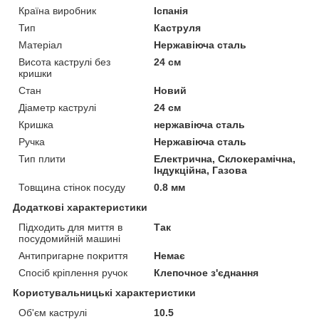
Країна виробник
Іспанія
Тип
Каструля
Матеріал
Нержавіюча сталь
Висота каструлі без
24 см
кришки
Стан
Новий
Діаметр каструлі
24 см
Кришка
нержавіюча сталь
Ручка
Нержавіюча сталь
Тип плити
Електрична, Склокерамічна,
Індукційна, Газова
Товщина стінок посуду
0.8 мм
Додаткові характеристики
Підходить для миття в
Так
посудомийній машині
Антипригарне покриття
Немає
Спосіб кріплення ручок
Клепочное з'єднання
Користувальницькі характеристики
Об'єм каструлі
10.5