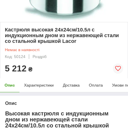
Кастрюля высокая 24х24см/10.5л с
индукционным дном из нержавеющей стали
со стальной крышкой Lacor
Немає в наявності
Код: 50124
Роздріб
5 212
₴
Опис
Характеристики
Доставка
Оплата
Умови п
Опис
Высокая кастрюля с индукционным
дном из нержавеющей стали
24х24см/10.5л со стальной крышкой