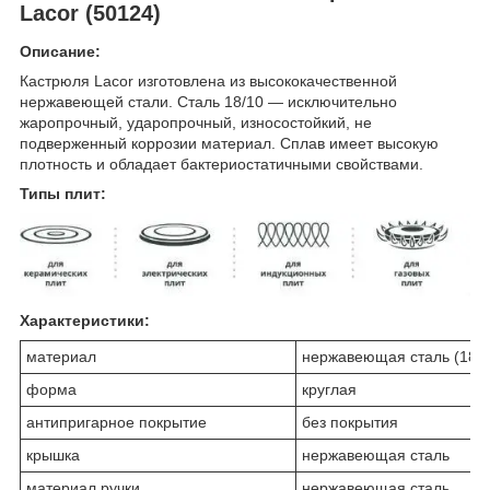
Lacor (50124)
Описание:
Кастрюля Lacor изготовлена из высококачественной
нержавеющей стали. Сталь 18/10 — исключительно
жаропрочный, ударопрочный, износостойкий, не
подверженный коррозии материал. Сплав имеет высокую
плотность и обладает бактериостатичными свойствами.
Типы плит:
Характеристики:
материал
нержавеющая сталь (18/
форма
круглая
антипригарное покрытие
без покрытия
крышка
нержавеющая сталь
материал ручки
нержавеющая сталь