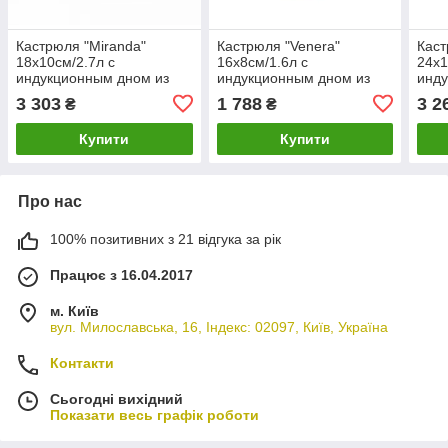
Кастрюля "Miranda"
Кастрюля "Venera"
Каст
18х10см/2.7л с
16х8см/1.6л с
24х1
индукционным дном из
индукционным дном из
инду
нержавеющей стали со
нержавеющей стали со
нер
3 303
1 788
3 2
₴
₴
стеклянной крышкой
стальной крышкой
стек
Fissman
Fissman
Fis
Купити
Купити
Про нас
100% позитивних з 21 відгука за рік
Працює з 16.04.2017
м. Київ
вул. Милославська, 16, Індекс: 02097, Київ, Україна
Контакти
Сьогодні вихідний
Показати весь графік роботи