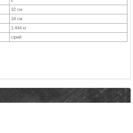
є
32 см
18 см
1.444 кг
сірий