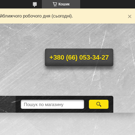
Кошик
йближчого робочого дня (сьогодні).
+380 (66) 053-34-27