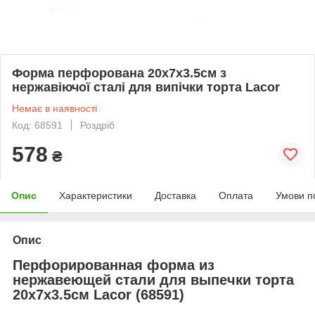
Форма перфорована 20х7х3.5см з
нержавіючої сталі для випічки торта Lacor
Немає в наявності
Код: 68591
Роздріб
578
₴
Опис
Характеристики
Доставка
Оплата
Умови п
Опис
Перфорированная форма из
нержавеющей стали для выпечки торта
20х7х3.5см Lacor (68591)