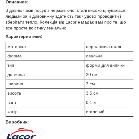
Описание:
З давніх часів посуд з нержавіючої сталі високо цінувалася
людьми за її дивовижну здатність так чудово проводити і
зберігати тепло. Колекція від Lacor нагадає вам про те, що
все просте воістину геніально!
Характеристики:
матеріал
нержавіюча сталь
форма
овальна
тип
форми для випічки
довжина
20 см
ширина
7 см
висота
3.5 см
вага
0.1 кг
колір
сталевий
Виробник: