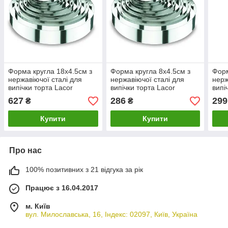
Форма кругла 18х4.5см з
Форма кругла 8х4.5см з
Форм
нержавіючої сталі для
нержавіючої сталі для
нерж
випічки торта Lacor
випічки торта Lacor
випі
627
286
299
₴
₴
Купити
Купити
Про нас
100% позитивних з 21 відгука за рік
Працює з 16.04.2017
м. Київ
вул. Милославська, 16, Індекс: 02097, Київ, Україна