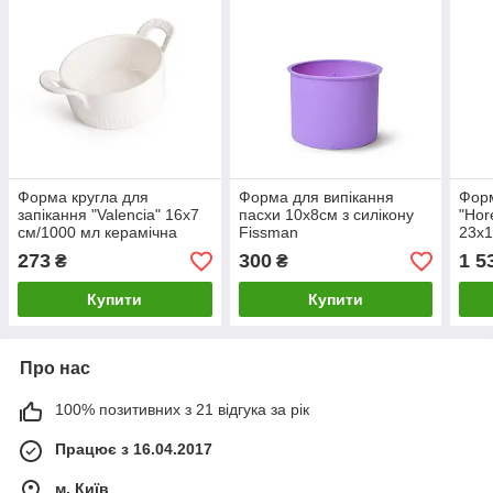
Форма кругла для
Форма для випікання
Форм
запікання "Valencia" 16х7
пасхи 10х8см з силікону
"Hor
см/1000 мл керамічна
Fissman
23х1
Fissman
порц
273
300
1 5
₴
₴
Fis
Купити
Купити
Про нас
100% позитивних з 21 відгука за рік
Працює з 16.04.2017
м. Київ