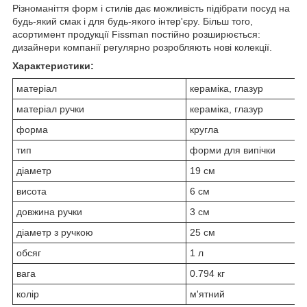
Різноманіття форм і стилів дає можливість підібрати посуд на
будь-який смак і для будь-якого інтер'єру. Більш того,
асортимент продукції Fissman постійно розширюється:
дизайнери компанії регулярно розробляють нові колекції.
Характеристики:
матеріал
кераміка, глазур
матеріал ручки
кераміка, глазур
форма
кругла
тип
форми для випічки
діаметр
19 см
висота
6 см
довжина ручки
3 см
діаметр з ручкою
25 см
обсяг
1 л
вага
0.794 кг
колір
м'ятний