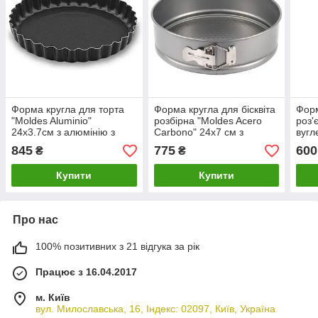
Форма кругла для торта
Форма кругла для бісквіта
Форм
"Moldes Aluminio"
розбірна "Moldes Acero
роз'
24х3.7см з алюмінію з
Carbono" 24х7 см з
вугл
антипригарним покриттям
алюмінію з
анти
845
775
600
₴
₴
Lacor
антипригарним покриттям
Inno
Lacor
Купити
Купити
Про нас
100% позитивних з 21 відгука за рік
Працює з 16.04.2017
м. Київ
вул. Милославська, 16, Індекс: 02097, Київ, Україна