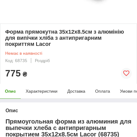
Форма прямокутна 35х12х8.5см з алюмінію
для випічки хліба з антипригарним
покриттям Lacor
Немає в наявності
Код: 68735
Роздріб
775
₴
Опис
Характеристики
Доставка
Оплата
Умови п
Опис
Прямоугольная форма из алюминия для
выпечки хлеба с антипригарным
покрытием 35х12х8.5см Lacor (68735)