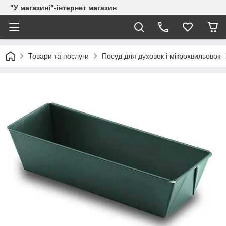
"У магазині"-інтернет магазин
Товари та послуги
Посуд для духовок і мікрохвильовок