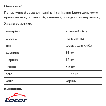
Описание:
Прямокутна форма для випічки і запікання
Lacor
допоможе
приготувати в духовці хліб, запіканку, солодку і солону випічку.
Характеристики:
матеріал
алюміній (AL)
форма
прямокутна
тип
форма для хліба
довжина
35 см
ширина
12 см
висота
8.5 см
вага
0.277 кг
колір
чорний
Виробник: