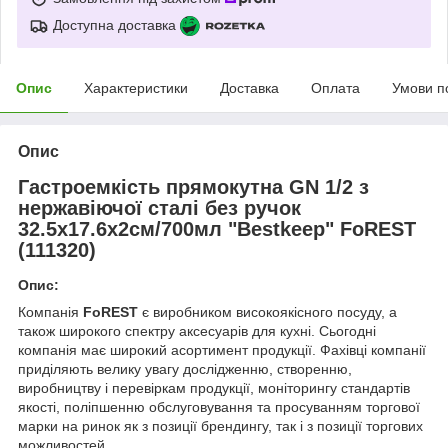
Доступна доставка
Опис
Характеристики
Доставка
Оплата
Умови п
Опис
Гастроемкість прямокутна GN 1/2 з
нержавіючої сталі без ручок
32.5х17.6х2см/700мл "Bestkeep" FoREST
(111320)
Опис:
Компанія
FoREST
є виробником високоякісного посуду, а
також широкого спектру аксесуарів для кухні. Сьогодні
компанія має широкий асортимент продукції. Фахівці компанії
приділяють велику увагу дослідженню, створенню,
виробництву і перевіркам продукції, моніторингу стандартів
якості, поліпшенню обслуговування та просуванням торгової
марки на ринок як з позиції брендингу, так і з позиції торгових
можливостей.