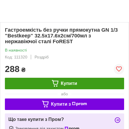
Гастроемкість без ручки прямокутна GN 1/3
"Bestkeep" 32.5х17.6х2см/700мл з
нержавіючої сталі FoREST
В наявності
Код: 111320
Роздріб
288
₴
Купити
або
Купити з
Що таке купити з Пром?
Замовлення під захистом