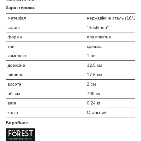
Характерики:
матеріал
нержавіюча сталь (18/10)
серия
"Bestkeep"
форма
прямокутна
тип
кришка
комплект
1 шт
довжина
32.5 см
ширина
17.6 см
висота
2 см
об' єм
700 мл
вага
0,24 кг
колір
Стальний
Виробник: