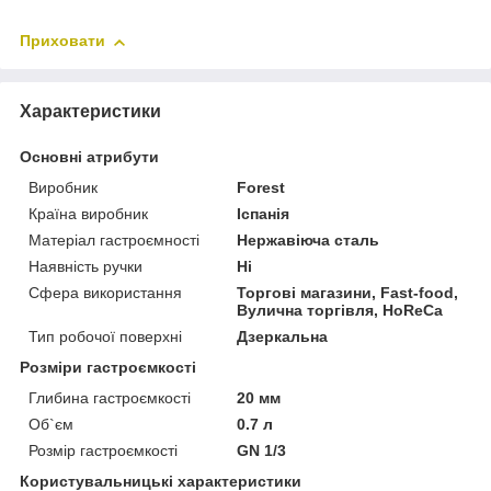
Приховати
Характеристики
Основні атрибути
Виробник
Forest
Країна виробник
Іспанія
Матеріал гастроємності
Нержавіюча сталь
Наявність ручки
Ні
Сфера використання
Торгові магазини, Fast-food,
Вулична торгівля, HoReCa
Тип робочої поверхні
Дзеркальна
Розміри гастроємкості
Глибина гастроємкості
20 мм
Об`єм
0.7 л
Розмір гастроємкості
GN 1/3
Користувальницькі характеристики