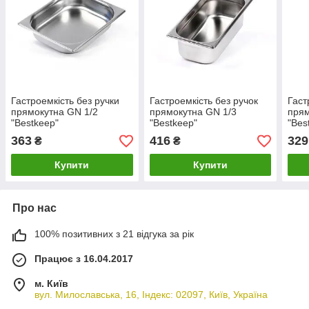
Гастроемкість без ручки
Гастроемкість без ручок
Гаст
прямокутна GN 1/2
прямокутна GN 1/3
прям
"Bestkeep"
"Bestkeep"
"Bes
32.5х26.5х6.5см/4100мл з
32.5х17.6х10см/ 3700мл з
32.5
363
416
329
₴
₴
нержавіючої сталі FoREST
нержавіючої сталі FoREST
нерж
Купити
Купити
Про нас
100% позитивних з 21 відгука за рік
Працює з 16.04.2017
м. Київ
вул. Милославська, 16, Індекс: 02097, Київ, Україна