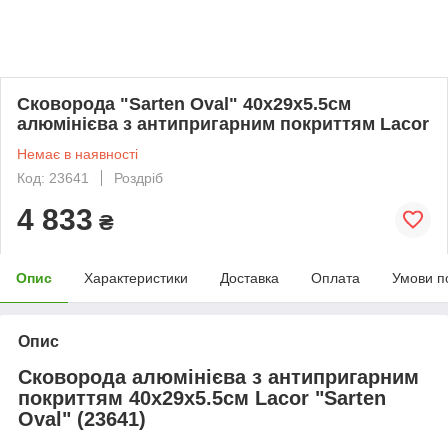
Сковорода "Sarten Oval" 40х29х5.5см
алюмінієва з антипригарним покриттям Lacor
Немає в наявності
Код: 23641
Роздріб
4 833
₴
Опис
Характеристики
Доставка
Оплата
Умови п
Опис
Сковорода алюмінієва з антипригарним
покриттям 40х29х5.5см Lacor "Sarten
Oval" (23641)