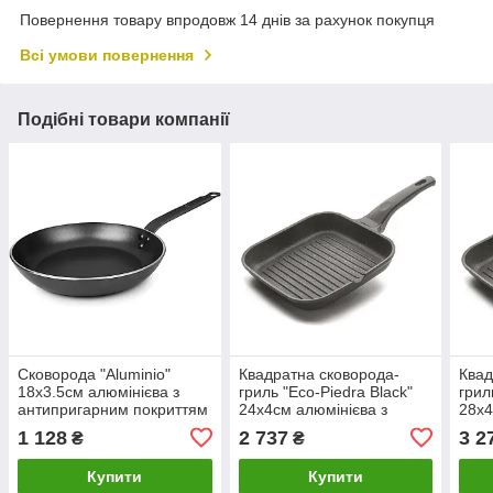
Повернення товару впродовж 14 днів за рахунок покупця
Всі умови повернення
Подібні товари компанії
Сковорода "Aluminio"
Квадратна сковорода-
Квад
18х3.5см алюмінієва з
гриль "Eco-Piedra Black"
грил
антипригарним покриттям
24х4см алюмінієва з
28х4
Lacor
антипригарним покриттям
анти
1 128
2 737
3 2
₴
₴
TRIPlayer Lacor
TRIP
Купити
Купити