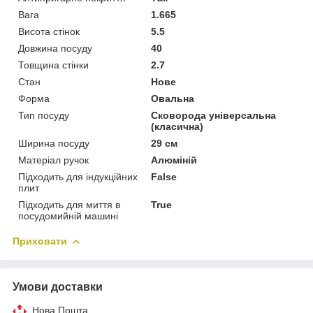
Вага
1.665
Висота стінок
5.5
Довжина посуду
40
Товщина стінки
2.7
Стан
Нове
Форма
Овальна
Тип посуду
Сковорода універсальна
(класична)
Ширина посуду
29 см
Матеріал ручок
Алюміній
Підходить для індукційних
False
плит
Підходить для миття в
True
посудомийній машині
Приховати
Умови доставки
Нова Пошта