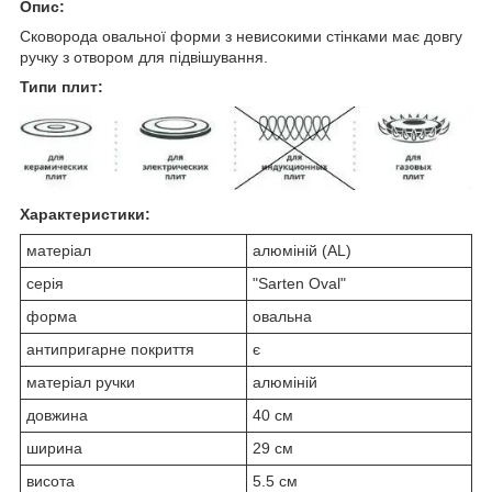
Опис:
Сковорода овальної форми з невисокими стінками має довгу
ручку з отвором для підвішування.
Типи плит:
Характеристики:
матеріал
алюміній (AL)
серія
"Sarten Oval"
форма
овальна
антипригарне покриття
є
матеріал ручки
алюміній
довжина
40 см
ширина
29 см
висота
5.5 см