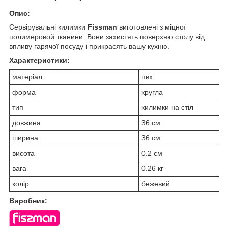
Опис:
Сервірувальні килимки
Fissman
виготовлені з міцної
полимеровой тканини. Вони захистять поверхню столу від
впливу гарячої посуду і прикрасять вашу кухню.
Характеристики:
матеріал
пвх
форма
кругла
тип
килимки на стіл
довжина
36 см
ширина
36 см
висота
0.2 см
вага
0.26 кг
колір
бежевий
Виробник: