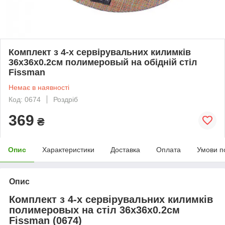
Комплект з 4-х сервірувальних килимків
36х36х0.2см полимеровый на обідній стіл
Fissman
Немає в наявності
Код: 0674
Роздріб
369
₴
Опис
Характеристики
Доставка
Оплата
Умови п
Опис
Комплект з 4-х сервірувальних килимків
полимеровых на стіл 36х36х0.2см
Fissman (0674)