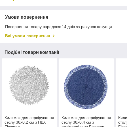
Умови повернення
Повернення товару впродовж 14 днів за рахунок покупця
Всі умови повернення
Подібні товари компанії
Килимок для сервірування
Килимок для сервірування
Кили
столу 38х0.2 см з ПВХ
столу 38х0.4 см з
стол
Fissman
поліпропілену Fissman
Fis