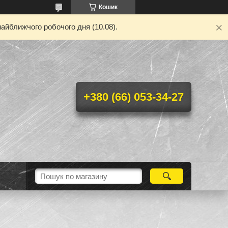
Кошик
айближчого робочого дня (10.08).
+380 (66) 053-34-27