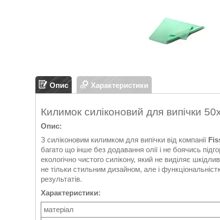
Опис
Характеристики
Килимок силіконовий для випічки 50
Опис:
З силіконовим килимком для випічки від компанії
Fi
багато що інше без додавання олії і не боячись під
екологічно чистого силікону, який не виділяє шкідли
не тільки стильним дизайном, але і функціональніс
результатів.
Характеристики:
матеріал