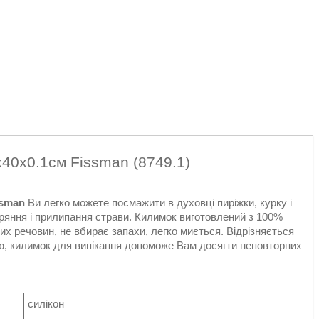
х40х0.1см Fissman (8749.1)
ssman
Ви легко можете посмажити в духовці пиріжки, курку і
горяння і прилипання страви. Килимок виготовлений з 100%
вих речовин, не вбирає запахи, легко миється. Відрізняється
тю, килимок для випікання допоможе Вам досягти неповторних
силікон