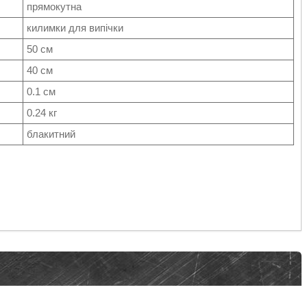
прямокутна
килимки для випічки
50 см
40 см
0.1 см
0.24 кг
блакитний