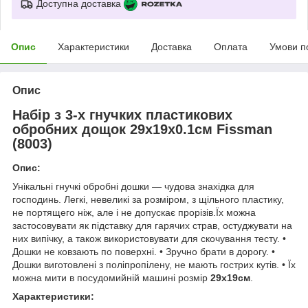
Доступна доставка
Опис
Характеристики
Доставка
Оплата
Умови п
Опис
Набір з 3-х гнучких пластикових
обробних дощок 29х19х0.1см Fissman
(8003)
Опис:
Унікальні гнучкі обробні дошки ― чудова знахідка для
господинь. Легкі, невеликі за розміром, з щільного пластику,
не портящего ніж, але і не допускає прорізів.Їх можна
застосовувати як підставку для гарячих страв, остуджувати на
них випічку, а також використовувати для скочування тесту. •
Дошки не ковзають по поверхні. • Зручно брати в дорогу. •
Дошки виготовлені з поліпропілену, не мають гострих кутів. • Їх
можна мити в посудомийній машині розмір
29х19см
.
Характеристики: