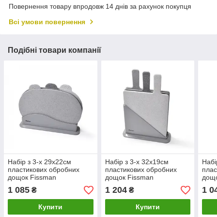
Повернення товару впродовж 14 днів за рахунок покупця
Всі умови повернення
Подібні товари компанії
Набір з 3-х 29х22см
Набір з 3-х 32х19см
Набі
пластикових обробних
пластикових обробних
плас
дощок Fissman
дощок Fissman
дощ
1 085
1 204
1 0
₴
₴
Купити
Купити