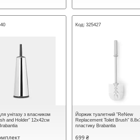
640
325427
ля унітазу з власником
Йоржик туалетний "ReNew
rush and Holder" 12х42см
Replacement Toilet Brush" 8.8х
rabantia
пластику Brabantia
омплект
699 ₴