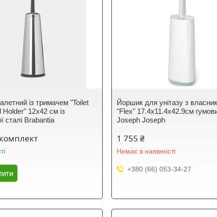
летний із тримачем "Toilet
Йоршик для унітазу з власни
 Holder" 12х42 см із
"Flex" 17.4x11.4x42.9см гумов
ї сталі Brabantia
Joseph Joseph
/комплект
1 755 ₴
ті
Немає в наявності
+380 (66) 053-34-27
пити