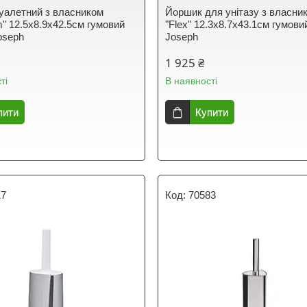
уалетний з власником
Йоршик для унітазу з власни
m" 12.5х8.9х42.5см гумовий
"Flex" 12.3x8.7x43.1см гумови
oseph
Joseph
1 925 ₴
ті
В наявності
пити
Купити
17
70583