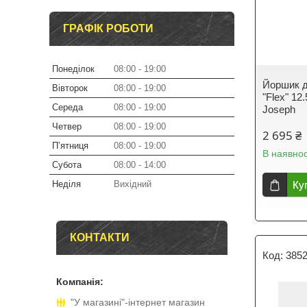
ГРАФІК РОБОТИ
Понеділок
08:00
19:00
Йоршик д
Вівторок
08:00
19:00
"Flex" 12
Середа
08:00
19:00
Joseph
Четвер
08:00
19:00
2 695 ₴
Пʼятниця
08:00
19:00
В наявнос
Субота
08:00
14:00
Неділя
Вихідний
Ку
КОНТАКТИ
385
"У магазині"-інтернет магазин