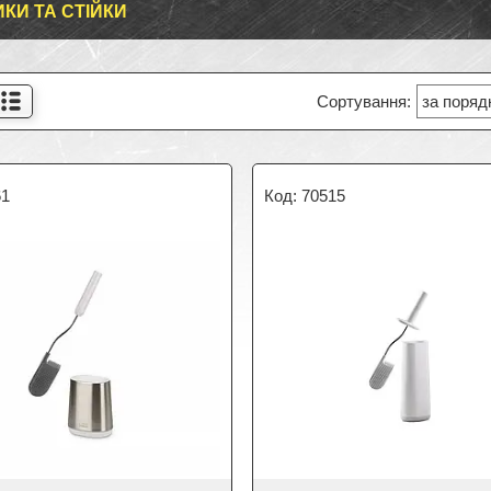
КИ ТА СТІЙКИ
61
70515