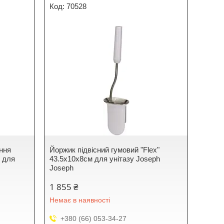
70528
ання
Йоржик підвісний гумовий "Flex"
м для
43.5х10х8см для унітазу Joseph
Joseph
1 855 ₴
Немає в наявності
+380 (66) 053-34-27