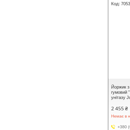
705
Йоржик з 
гумовий "
унітазу 
2 455 ₴
Немає в н
+380 (