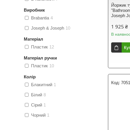
Йоржик т
Виробник
"Bathroo
Joseph J
Brabantia
4
1 925 ₴
Joseph & Joseph
10
В наявнос
Матеріал
Пластик
12
Ку
Матеріал ручки
Пластик
10
Колір
705
Блакитний
1
Білий
8
Сірий
1
Чорний
1