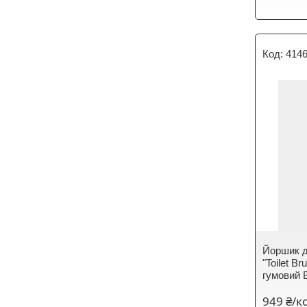
414
Йоршик д
"Toilet B
гумовий B
949 ₴/к