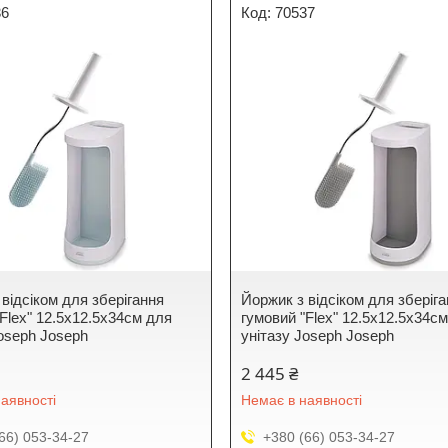
36
70537
відсіком для зберігання
Йоржик з відсіком для зберіг
Flex" 12.5х12.5х34см для
гумовий "Flex" 12.5х12.5х34с
Joseph Joseph
унітазу Joseph Joseph
2 445 ₴
аявності
Немає в наявності
66) 053-34-27
+380 (66) 053-34-27