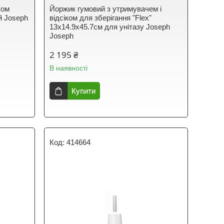
ком
Йоржик гумовий з утримувачем і
й Joseph
відсіком для зберігання "Flex"
13х14.9х45.7см для унітазу Joseph
Joseph
2 195 ₴
В наявності
Купити
414664