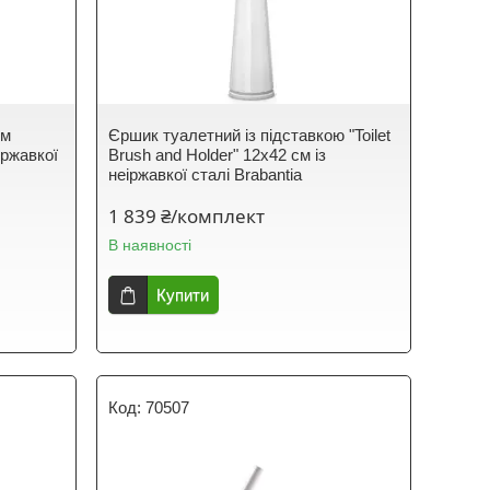
ем
Єршик туалетний із підставкою "Toilet
іржавкої
Brush and Holder" 12х42 см із
неіржавкої сталі Brabantia
1 839 ₴/комплект
В наявності
Купити
70507