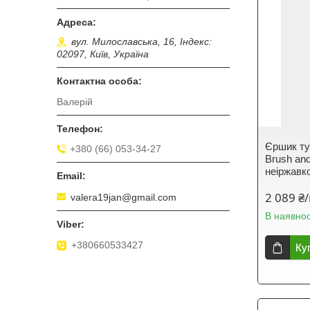
вул. Милославська, 16, Індекс:
02097, Київ, Україна
Валерій
Єршик туа
+380 (66) 053-34-27
Brush and
неіржавко
2 089 ₴
valera19jan@gmail.com
В наявнос
+380660533427
Ку