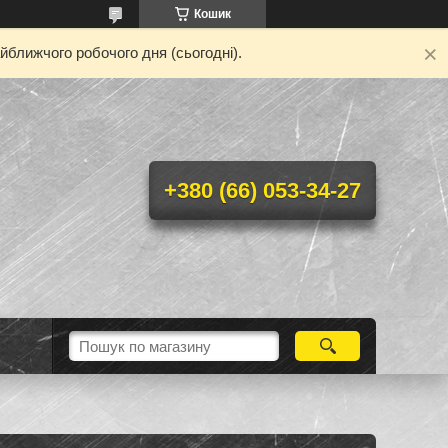
Кошик
йближчого робочого дня (сьогодні).
+380 (66) 053-34-27