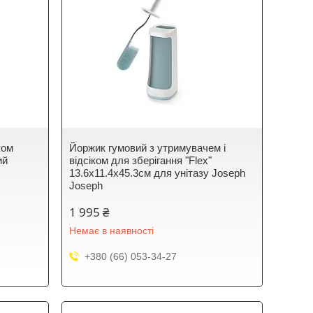
ком
Йоржик гумовий з утримувачем і
ий
відсіком для зберігання "Flex"
13.6х11.4х45.3см для унітазу Joseph
Joseph
1 995 ₴
Немає в наявності
+380 (66) 053-34-27