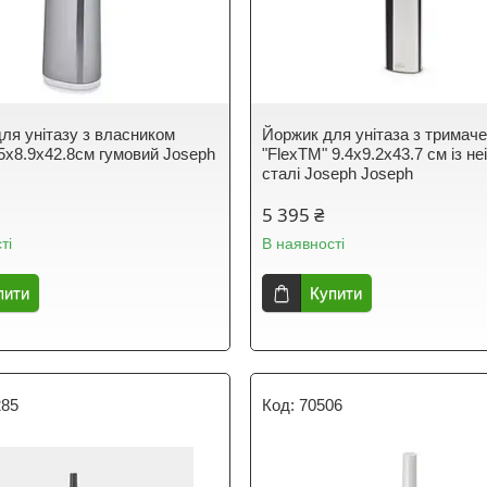
ля унітазу з власником
Йоржик для унітаза з тримач
.5x8.9x42.8см гумовий Joseph
"FlexTM" 9.4x9.2x43.7 см із не
сталі Joseph Joseph
5 395 ₴
ті
В наявності
пити
Купити
285
70506