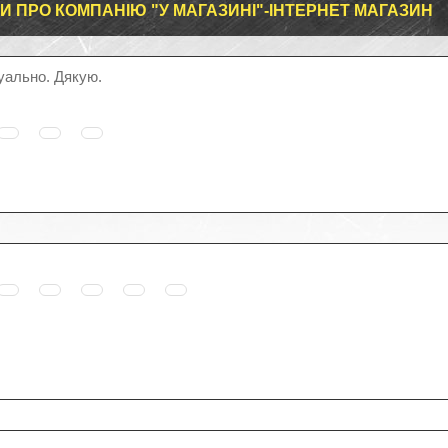
КИ ПРО КОМПАНІЮ "У МАГАЗИНІ"-ІНТЕРНЕТ МАГАЗИН
уально. Дякую.