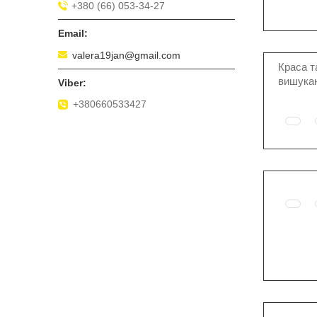
+380 (66) 053-34-27
valera19jan@gmail.com
Краса т
вишукан
+380660533427