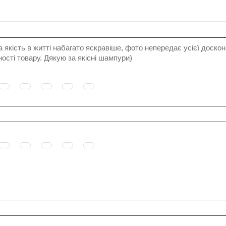
а якість в житті набагато яскравіше, фото непередає усієї доскон
ості товару. Дякую за якісні шампури)