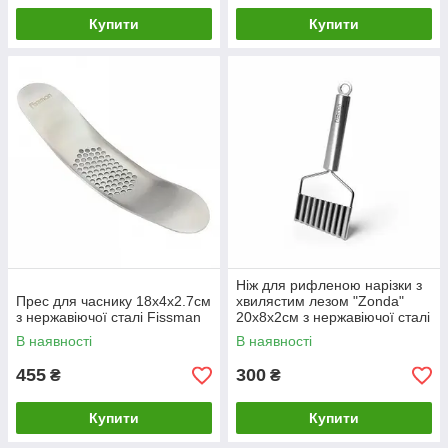
Купити
Купити
Ніж для рифленою нарізки з
Прес для часнику 18х4х2.7см
хвилястим лезом "Zonda"
з нержавіючої сталі Fissman
20х8х2см з нержавіючої сталі
Fissman
В наявності
В наявності
455
300
₴
₴
Купити
Купити