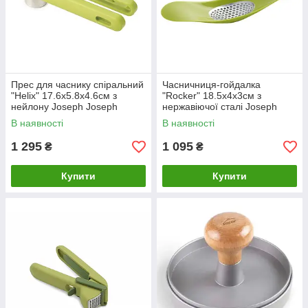
Прес для часнику спіральний
Часничниця-гойдалка
"Helix" 17.6х5.8х4.6см з
"Rocker" 18.5х4х3см з
нейлону Joseph Joseph
нержавіючої сталі Joseph
Joseph
В наявності
В наявності
1 295
1 095
₴
₴
Купити
Купити