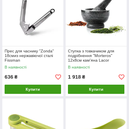
Прес для часнику "Zonda"
Ступка з товкачиком для
18смиз нержавіючої сталі
подрібнення "Morteros"
Fissman
12х8см кам'яна Lacor
В наявності
В наявності
636
1 918
₴
₴
Купити
Купити