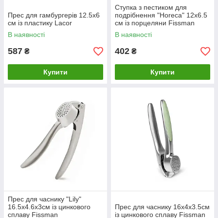
Ступка з пестиком для
Прес для гамбургерів 12.5х6
подрібнення "Horeca" 12х6.5
см із пластику Lacor
см із порцеляни Fissman
В наявності
В наявності
587
402
₴
₴
Купити
Купити
Прес для часнику "Lily"
16.5х4.6х3см із цинкового
Прес для часнику 16х4х3.5см
сплаву Fissman
із цинкового сплаву Fissman