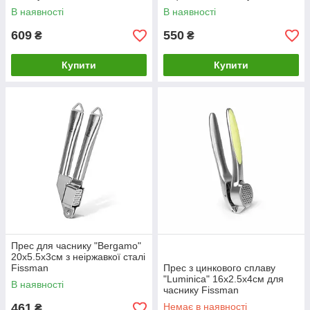
В наявності
В наявності
609
550
₴
₴
Купити
Купити
Прес для часнику "Bergamo"
20х5.5х3см з неіржавкої сталі
Fissman
Прес з цинкового сплаву
"Luminica" 16х2.5х4см для
В наявності
часнику Fissman
461
Немає в наявності
₴