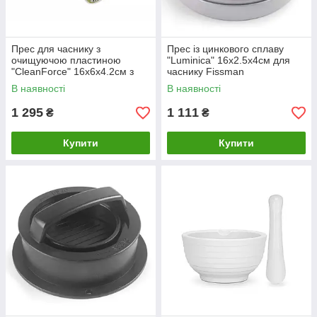
Прес для часнику з
Прес із цинкового сплаву
очищуючою пластиною
"Luminica" 16х2.5х4см для
"CleanForce" 16х6х4.2см з
часнику Fissman
пластику Joseph Joseph
В наявності
В наявності
1 295
1 111
₴
₴
Купити
Купити