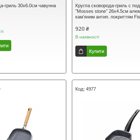
а-гриль 30х6.0см чавунна
Кругла сковорода-гриль c по
"Mosses stone" 26х4.5см алюм
кам'яним антип. покриттям F
920 ₴
ті
В наявності
пити
Купити
9
4977