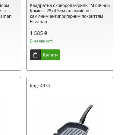
ділом
Квадратна сковорода-гриль "Місячний
. з
Камінь" 28х4.5см алюмінієва з
issman
кам'яним антипригарним покриттям
Fissman
1 585 ₴
В наявності
Купити
4978