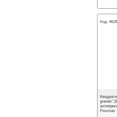
462
Квадратн
granite"
антиприг
Fissman