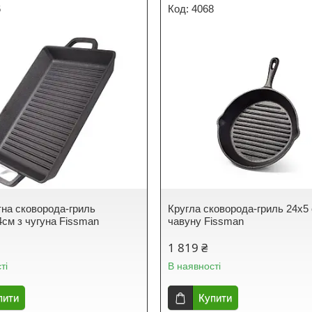
6
4068
на сковорода-гриль
Кругла сковорода-гриль 24х5 
4см з чугуна Fissman
чавуну Fissman
1 819 ₴
ті
В наявності
пити
Купити