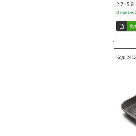
2 715 ₴
В наявнос
Ку
241