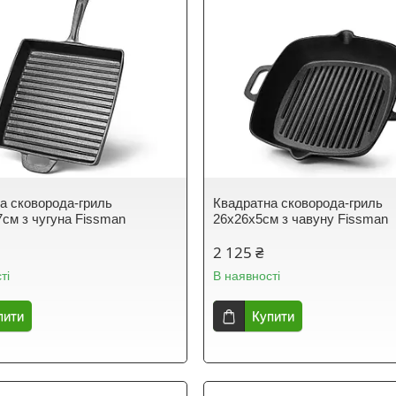
а сковорода-гриль
Квадратна сковорода-гриль
7см з чугуна Fissman
26х26х5см з чавуну Fissman
2 125 ₴
ті
В наявності
пити
Купити