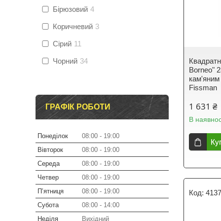
Бірюзовий
4
Коричневий
3
Сірий
11
Чорний
34
Квадратн
Borneo" 
кам'яним
Fissman
1 631 ₴
ГРАФІК РОБОТИ
В наявнос
Понеділок
08:00
19:00
Ку
Вівторок
08:00
19:00
Середа
08:00
19:00
Четвер
08:00
19:00
Пʼятниця
08:00
19:00
413
Субота
08:00
14:00
Неділя
Вихідний