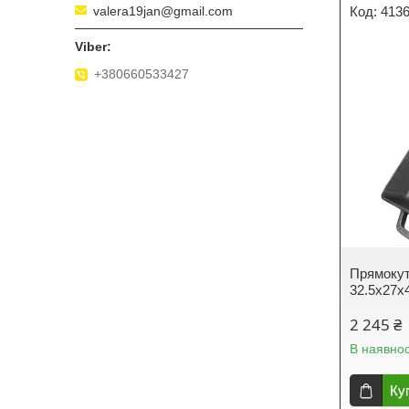
valera19jan@gmail.com
413
+380660533427
Прямокут
32.5х27х
2 245 ₴
В наявнос
Ку