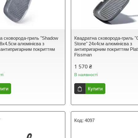
а сковорода-гриль "Shadow
Квадратна сковорода-гриль "
28х4.5см алюмінієва з
Stone" 24х4см алюмінієва з
 антипригарним покриттям
антипригарним покриттям Pla
Fissman
1 570 ₴
ті
В наявності
пити
Купити
7
4097