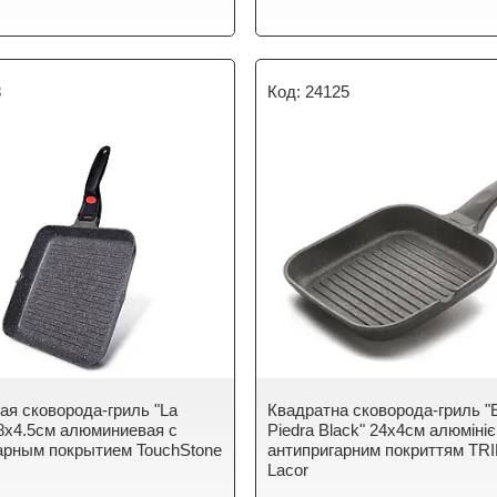
8
24125
ая сковорода-гриль "La
Квадратна сковорода-гриль "
 28х4.5см алюминиевая с
Piedra Black" 24х4см алюмініє
арным покрытием TouchStone
антипригарним покриттям TRI
Lacor