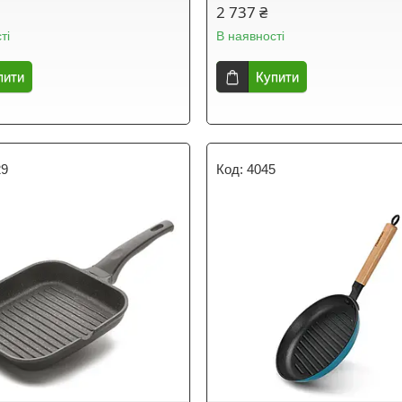
2 737 ₴
ті
В наявності
пити
Купити
29
4045