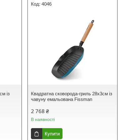
4046
см із
Квадратна сковорода-гриль 28х3см із
чавуну емальована Fissman
2 768 ₴
В наявності
Купити