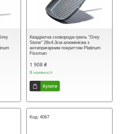
Grey
Квадратна сковорода-гриль "Grey
Stone" 28х4.3см алюмінієва з
tinum
антипригарним покриттям Platinum
Fissman
1 908 ₴
В наявності
Купити
4067