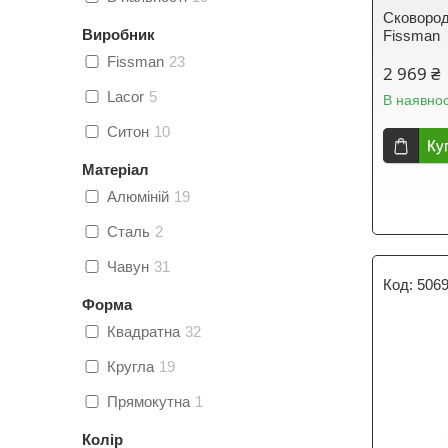
Сковород
Виробник
Fissman
Fissman
23
2 969 ₴
Lacor
5
В наявнос
Ситон
10
Ку
Матеріал
Алюміній
19
Сталь
2
Чавун
31
506
Форма
Квадратна
32
Кругла
19
Прямокутна
1
Колір