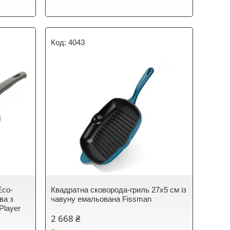
4043
Eco-
Квадратна сковорода-гриль 27х5 см із
ва з
чавуну емальована Fissman
Player
2 668 ₴