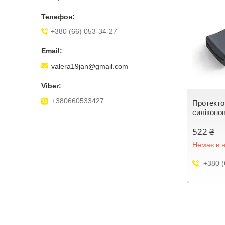
+380 (66) 053-34-27
valera19jan@gmail.com
+380660533427
Протекто
силіконо
522 ₴
Немає в н
+380 (