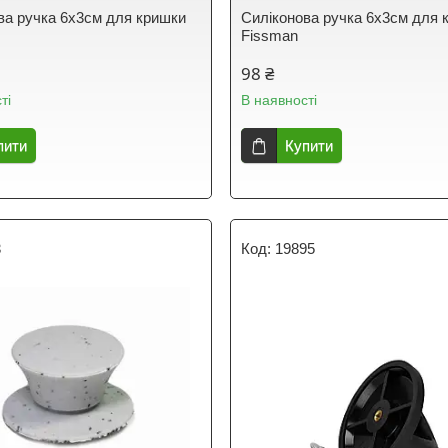
ва ручка 6х3см для кришки
Силіконова ручка 6х3см для 
Fissman
98 ₴
ті
В наявності
пити
Купити
3
19895