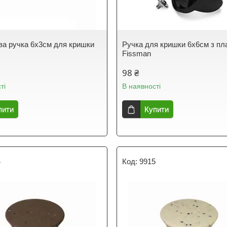
ва ручка 6х3см для кришки
Ручка для кришки 6х6см з пл
Fissman
98 ₴
ті
В наявності
пити
Купити
4
9915