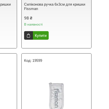
кришки
Силіконова ручка 6х3см для кришки
Fissman
98 ₴
В наявності
Купити
19599