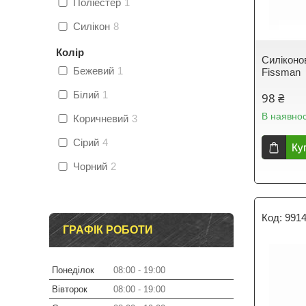
Поліестер
1
Силікон
8
Колір
Силіконо
Бежевий
1
Fissman
Білий
1
98 ₴
В наявнос
Коричневий
3
Сірий
4
Ку
Чорний
2
991
ГРАФІК РОБОТИ
Понеділок
08:00
19:00
Вівторок
08:00
19:00