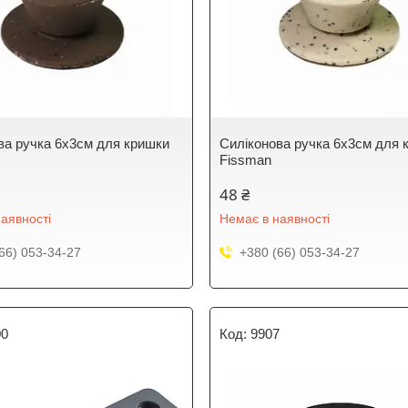
ва ручка 6х3см для кришки
Силіконова ручка 6х3см для 
Fissman
48 ₴
аявності
Немає в наявності
66) 053-34-27
+380 (66) 053-34-27
00
9907