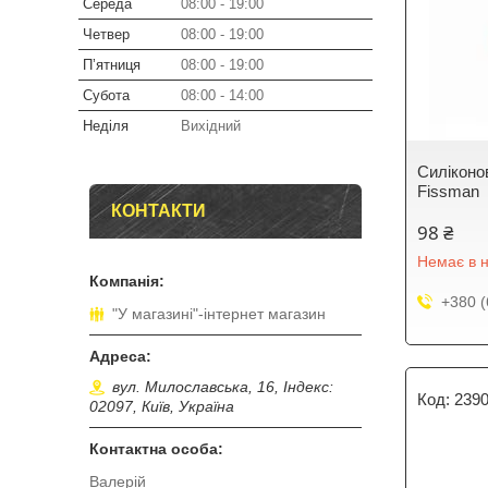
Середа
08:00
19:00
Четвер
08:00
19:00
Пʼятниця
08:00
19:00
Субота
08:00
14:00
Неділя
Вихідний
Силіконо
Fissman
КОНТАКТИ
98 ₴
Немає в н
+380 (
"У магазині"-інтернет магазин
вул. Милославська, 16, Індекс:
239
02097, Київ, Україна
Валерій