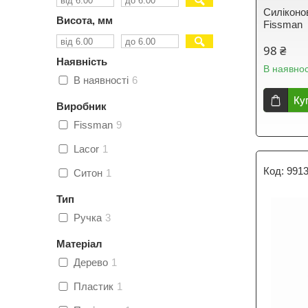
Силіконо
Висота, мм
Fissman
98 ₴
Наявність
В наявнос
В наявності
6
Ку
Виробник
Fissman
9
Lacor
1
991
Ситон
1
Тип
Ручка
3
Матеріал
Дерево
1
Пластик
1