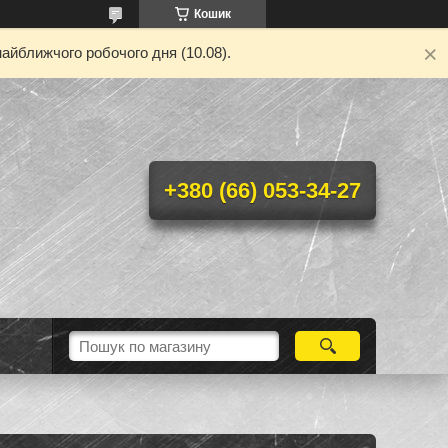
Кошик
айближчого робочого дня (10.08).
+380 (66) 053-34-27