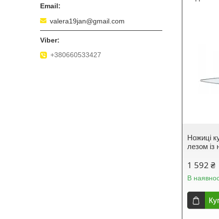
valera19jan@gmail.com
+380660533427
Ножиці ку
лезом із 
1 592 ₴
В наявнос
Ку