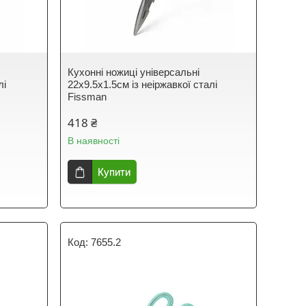
Кухонні ножиці універсальні
лі
22х9.5х1.5см із неіржавкої сталі
Fissman
418 ₴
В наявності
Купити
7655.2