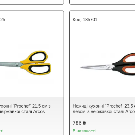
625
185701
хонні "Prochef" 21.5 см з
Ножиці кухонні "Prochef" 23.5 
неіржавкої сталі Arcos
лезом із неіржавкої сталі Arc
786 ₴
ті
В наявності