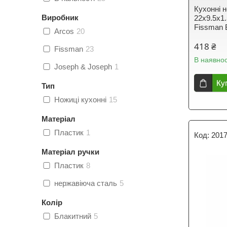
Кухонні н
Виробник
22х9.5х1.
Fissman 
Arcos
20
418 ₴
Fissman
23
В наявнос
Joseph & Joseph
1
Ку
Тип
Ножиці кухонні
15
Матеріал
Пластик
1
201
Матеріал ручки
Пластик
8
нержавіюча сталь
5
Колір
Блакитний
5