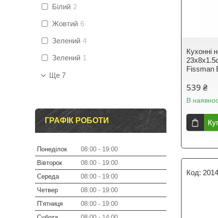
Білий
2
Жовтий
6
Зелений
4
Кухонні 
Зелений
1
23х8х1.5
Fissman 
Ще 7
539 ₴
В наявнос
ГРАФІК РОБОТИ
Ку
Понеділок
08:00
19:00
Вівторок
08:00
19:00
201
Середа
08:00
19:00
Четвер
08:00
19:00
Пʼятниця
08:00
19:00
Субота
08:00
14:00