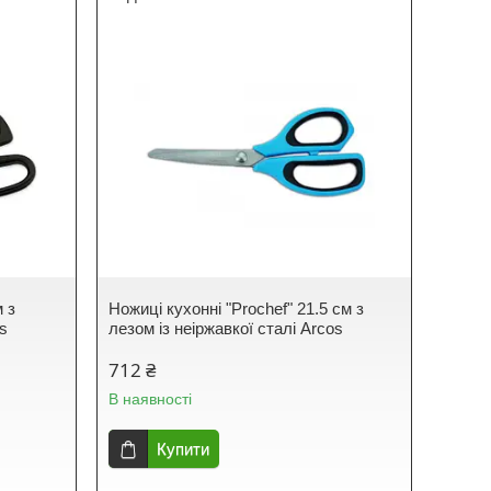
м з
Ножиці кухонні "Prochef" 21.5 см з
os
лезом із неіржавкої сталі Arcos
712 ₴
В наявності
Купити