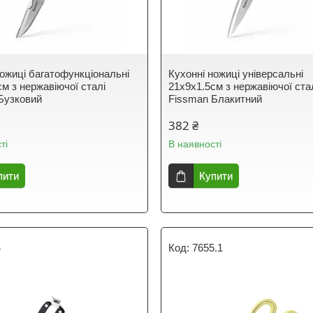
ножиці багатофункціональні
Кухонні ножиці універсальні
см з нержавіючої сталі
21х9х1.5см з нержавіючої ста
Бузковий
Fissman Блакитний
382 ₴
ті
В наявності
пити
Купити
4
7655.1