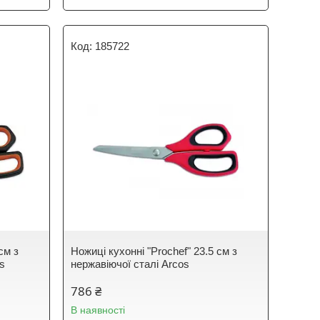
185722
см з
Ножиці кухонні "Prochef" 23.5 см з
os
нержавіючої сталі Arcos
786 ₴
В наявності