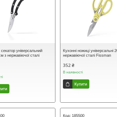
 секатор універсальний
Кухонні ножиці універсальні 
см з нержавіючої сталі
нержавіючої сталі Fissman
352 ₴
В наявності
ті
Купити
пити
400
185500