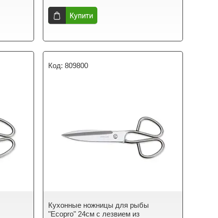
Купити
809800
ы
Кухонные ножницы для рыбы
"Ecopro" 24см с лезвием из