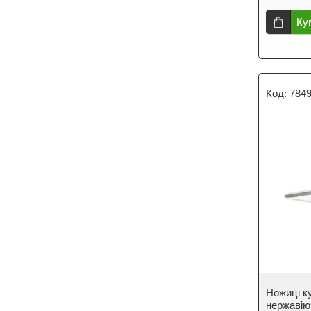
Ку
784
Ножиці ку
нержавію