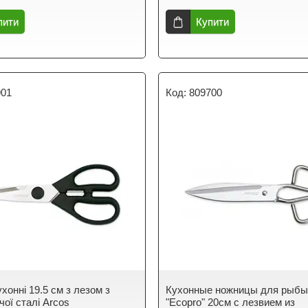
пити
Купити
901
809700
хонні 19.5 см з лезом з
Кухонные ножницы для рыб
чої сталі Arcos
"Ecopro" 20см с лезвием из