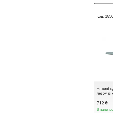
185
Ножиці ку
лезом із 
712 ₴
В наявнос