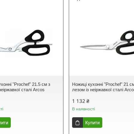
хонні "Prochef" 21.5 см з
Ножиці кухонні "Prochef" 21 с
неіржавкої сталі Arcos
лезом із неіржавкої сталі Arc
1 132 ₴
ті
В наявності
пити
Купити